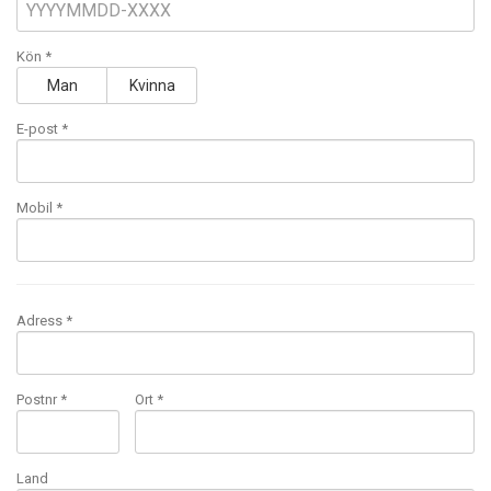
Kön *
Man
Kvinna
E-post
*
Mobil
*
Adress *
Postnr *
Ort *
Land