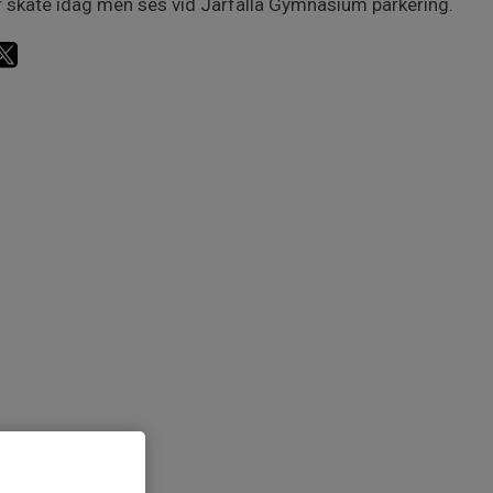
r skate idag men ses vid Järfälla Gymnasium parkering.