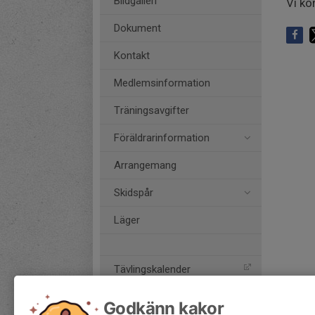
Bildgalleri
Vi kö
Dokument
Kontakt
Medlemsinformation
Träningsavgifter
Föräldrarinformation
Arrangemang
Skidspår
Läger
Tävlingskalender
Stockholms Skidförbund
Godkänn kakor