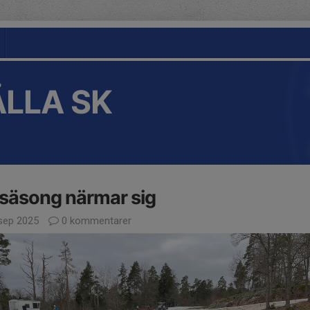
LLA SK
säsong närmar sig
sep 2025
0 kommentarer