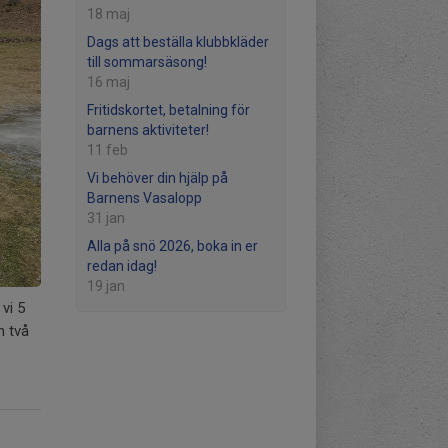
18 maj
Dags att beställa klubbkläder
till sommarsäsong!
16 maj
Fritidskortet, betalning för
barnens aktiviteter!
11 feb
Vi behöver din hjälp på
Barnens Vasalopp
31 jan
Alla på snö 2026, boka in er
redan idag!
19 jan
vi 5
h två