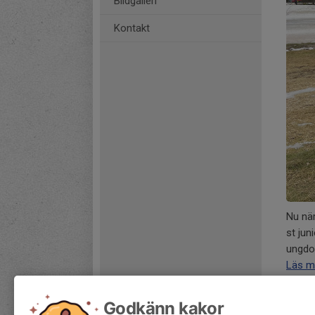
Bildgalleri
Kontakt
Nu när
st ju
ungdom
Läs m
Godkänn kakor