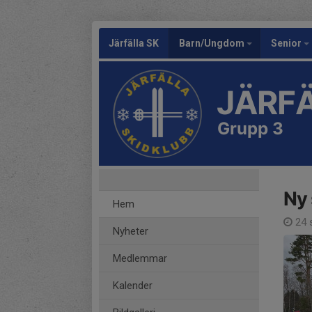
Järfälla SK
Barn/Ungdom
Senior
JÄRFÄ
Grupp 3
Ny 
Hem
24 
Nyheter
Medlemmar
Kalender