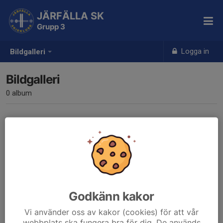
JÄRFÄLLA SK
Grupp 3
Logga in
Bildgalleri
Bildgalleri
0 album
Inga album skapade
Godkänn kakor
Vi använder oss av kakor (cookies) för att vår
webbplats ska fungera bra för dig. De används