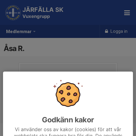
JÄRFÄLLA SK
Vuxengrupp
Logga in
Medlemmar
Åsa R.
Godkänn kakor
Vi använder oss av kakor (cookies) för att vår
webbplats ska fungera bra för dig. De används
Titel