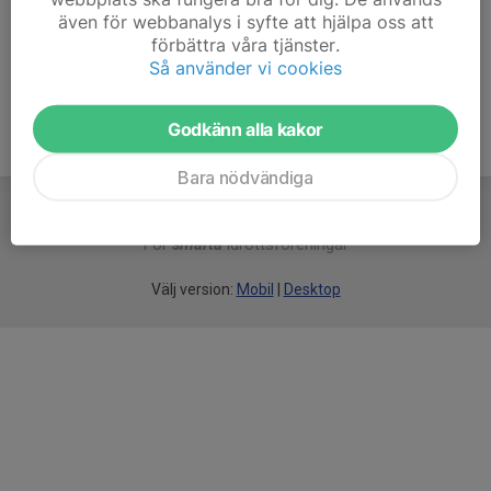
även för webbanalys i syfte att hjälpa oss att
Ålder
56 år
förbättra våra tjänster.
Så använder vi cookies
Godkänn alla kakor
Bara nödvändiga
För
smarta
idrottsföreningar
Välj version:
Mobil
|
Desktop