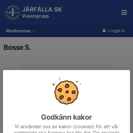
JÄRFÄLLA SK
Vuxengrupp
Logga in
Medlemmar
Bosse S.
Godkänn kakor
Vi använder oss av kakor (cookies) för att vår
webbplats ska fungera bra för dig. De används
Ålder
67 år