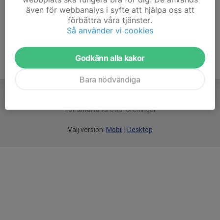
även för webbanalys i syfte att hjälpa oss att
Ålder
53 år
förbättra våra tjänster.
Så använder vi cookies
Godkänn alla kakor
Bara nödvändiga
För
smarta
idrottsföreningar
Välj version:
Mobil
|
Desktop