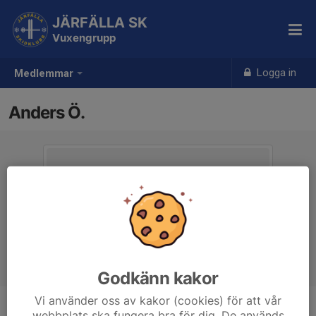
JÄRFÄLLA SK
Vuxengrupp
Logga in
Medlemmar
Anders Ö.
Godkänn kakor
Vi använder oss av kakor (cookies) för att vår
webbplats ska fungera bra för dig. De används
Titel
Ledare