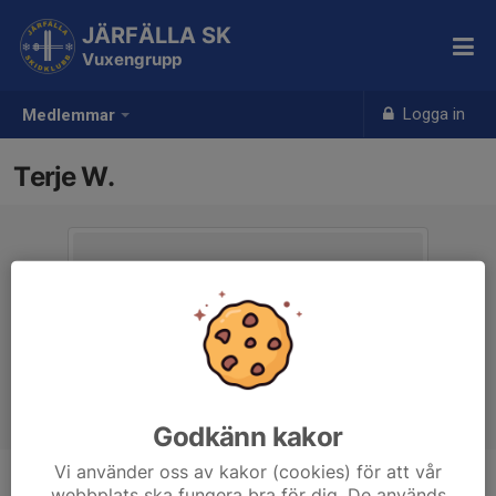
JÄRFÄLLA SK
Vuxengrupp
Logga in
Medlemmar
Terje W.
Godkänn kakor
Vi använder oss av kakor (cookies) för att vår
webbplats ska fungera bra för dig. De används
Ålder
48 år