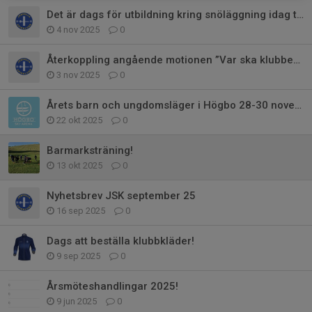
Det är dags för utbildning kring snöläggning idag tisdag 4/11
4 nov 2025
0
Återkoppling angående motionen ”Var ska klubben erbjuda skidspår?”
3 nov 2025
0
Årets barn och ungdomsläger i Högbo 28-30 november 2025
22 okt 2025
0
Barmarksträning!
13 okt 2025
0
Nyhetsbrev JSK september 25
16 sep 2025
0
Dags att beställa klubbkläder!
9 sep 2025
0
Årsmöteshandlingar 2025!
9 jun 2025
0