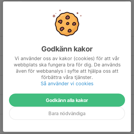
Tidigare nyheter
Årsmöte 2026
Godkänn kakor
18 maj, 16:55
1
Vi använder oss av kakor (cookies) för att vår
Dags att beställa klubbkläder till sommarsäsong!
webbplats ska fungera bra för dig. De används
16 maj, 12:02
0
även för webbanalys i syfte att hjälpa oss att
förbättra våra tjänster.
Fritidskortet, betalning för barnens aktiviteter!
Så använder vi cookies
11 feb, 08:54
0
Godkänn alla kakor
Vi behöver din hjälp på Barnens Vasalopp
31 jan, 21:49
0
Bara nödvändiga
Alla på snö 2026, boka in er redan idag!
19 jan, 19:27
0