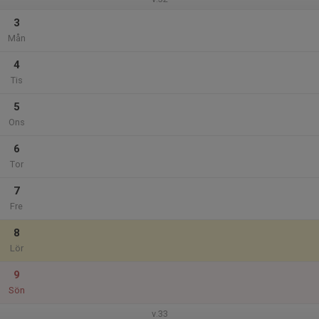
3
Mån
4
Tis
5
Ons
6
Tor
7
Fre
8
Lör
9
Sön
v.33