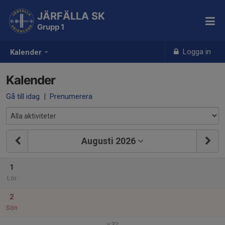
JÄRFÄLLA SK
Grupp 1
Logga in
Kalender
Kalender
Gå till idag
|
Prenumerera
Augusti 2026
1
Lör
2
Sön
v.32