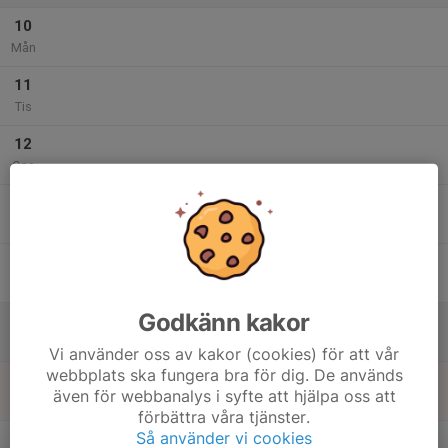
10
Mån
11
Tis
12
Ons
13
Tor
14
Fre
Godkänn kakor
15
Lör
Vi använder oss av kakor (cookies) för att vår
webbplats ska fungera bra för dig. De används
16
även för webbanalys i syfte att hjälpa oss att
Sön
förbättra våra tjänster.
v.34
Så använder vi cookies