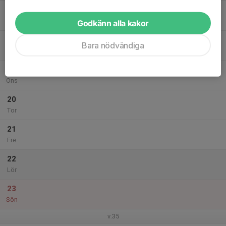
17
Mån
Godkänn alla kakor
18
Bara nödvändiga
Tis
19
Ons
20
Tor
21
Fre
22
Lör
23
Sön
v.35