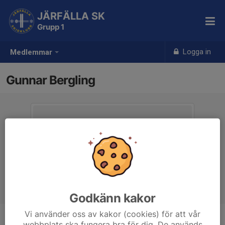
JÄRFÄLLA SK
Grupp 1
Logga in
Medlemmar
Gunnar Bergling
Godkänn kakor
Vi använder oss av kakor (cookies) för att vår
webbplats ska fungera bra för dig. De används
Ålder
8 år