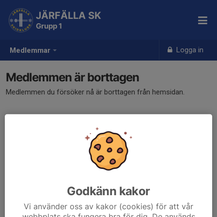
JÄRFÄLLA SK
Grupp 1
Logga in
Medlemmar
Medlemmen är borttagen
Medlemmen du försöker nå är borttagen från hemsidan.
Godkänn kakor
Vi använder oss av kakor (cookies) för att vår
webbplats ska fungera bra för dig. De används