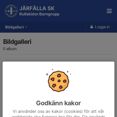
JÄRFÄLLA SK
Rullskidor Barngrupp
Logga in
Bildgalleri
Bildgalleri
0 album
Inga album skapade
Godkänn kakor
Vi använder oss av kakor (cookies) för att vår
webbplats ska fungera bra för dig. De används