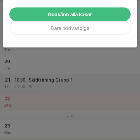
17
Tis
Godkänn alla kakor
18
Bara nödvändiga
Ons
19
Tor
20
Fre
21
10:00
Skidträning Grupp 1
11:00
Lör
Bruket
22
Sön
v.52
23
Mån