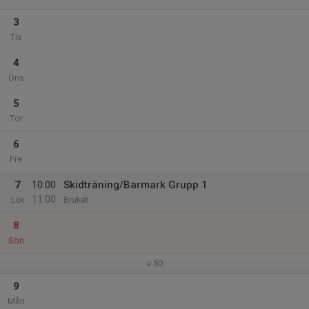
3
Tis
4
Ons
5
Tor
6
Fre
7
10:00
Skidträning/Barmark Grupp 1
11:00
Lör
Bruket
8
Sön
v.50
9
Mån