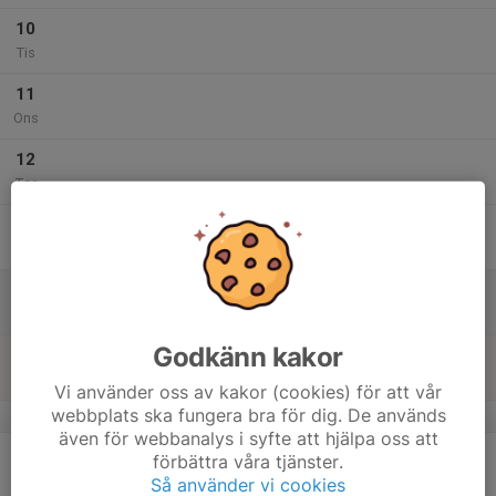
10
Tis
11
Ons
12
Tor
13
Fre
14
10:00
Skidträning Grupp 1
11:00
Lör
Bruket
Godkänn kakor
15
Sön
Vi använder oss av kakor (cookies) för att vår
webbplats ska fungera bra för dig. De används
v.51
även för webbanalys i syfte att hjälpa oss att
16
förbättra våra tjänster.
Mån
Så använder vi cookies