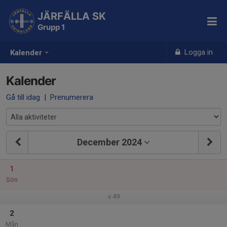
JÄRFÄLLA SK
Grupp 1
Logga in
Kalender
Kalender
Gå till idag
|
Prenumerera
December 2024
1
Sön
v.49
2
Mån