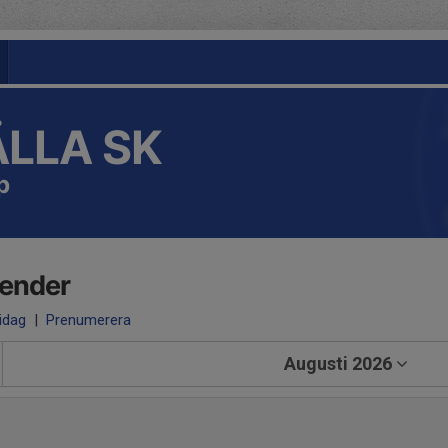
LLA SK
p
lender
 idag
|
Prenumerera
Augusti 2026