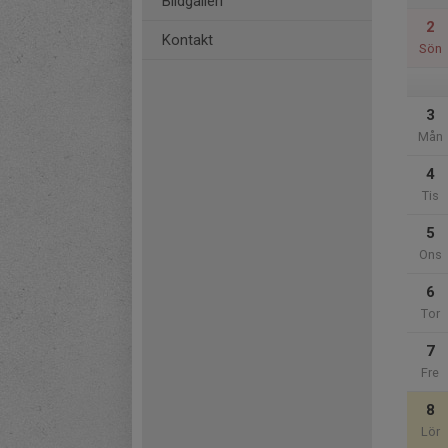
Bildgalleri
2
Kontakt
Sön
3
Mån
4
Tis
5
Ons
6
Tor
7
Fre
8
Lör