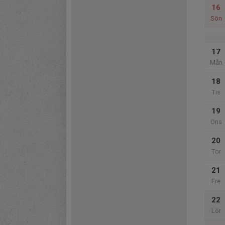
16
Sön
17
Mån
18
Tis
19
Ons
20
Tor
21
Fre
22
Lör