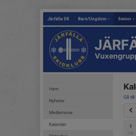
Järfälla SK
Barn/Ungdom
Senior
JÄRFÄ
Vuxengrup
Ka
Hem
Gå till
Nyheter
Medlemmar
Kalender
1
Lör