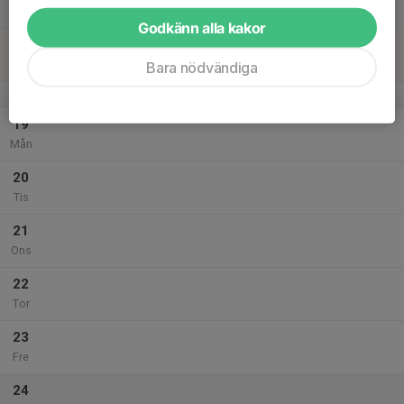
Lör
Godkänn alla kakor
18
Sön
Bara nödvändiga
v.4
19
Mån
20
Tis
21
Ons
22
Tor
23
Fre
24