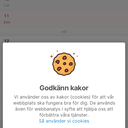
Lör
11
Sön
v.3
12
Mån
13
Tis
14
Ons
Godkänn kakor
15
Vi använder oss av kakor (cookies) för att vår
Tor
webbplats ska fungera bra för dig. De används
även för webbanalys i syfte att hjälpa oss att
16
förbättra våra tjänster.
Fre
Så använder vi cookies
17