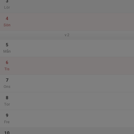
3
Lör
4
Sön
v.2
5
Mån
6
Tis
7
Ons
8
Tor
9
Fre
10