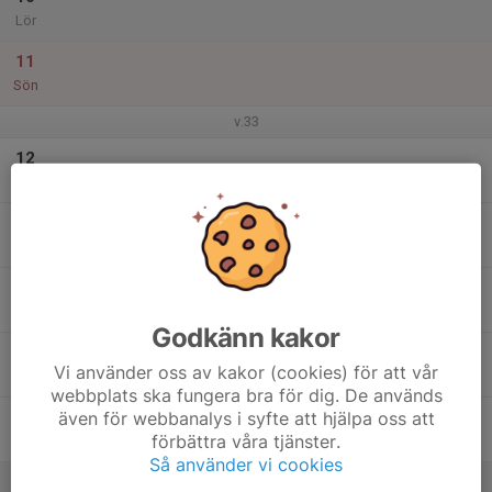
Lör
11
Sön
v.33
12
Mån
13
Tis
14
Ons
Godkänn kakor
15
Vi använder oss av kakor (cookies) för att vår
Tor
webbplats ska fungera bra för dig. De används
även för webbanalys i syfte att hjälpa oss att
16
förbättra våra tjänster.
Fre
Så använder vi cookies
17