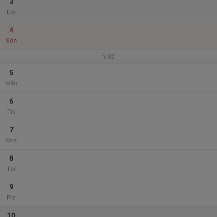
3
Lör
4
Sön
v.32
5
Mån
6
Tis
7
Ons
8
Tor
9
Fre
10