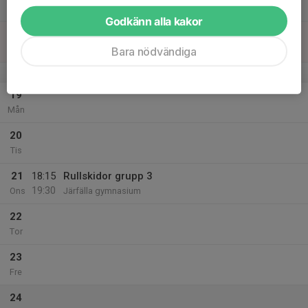
Lör
Godkänn alla kakor
18
Sön
Bara nödvändiga
v.34
19
Mån
20
Tis
21
18:15
Rullskidor grupp 3
19:30
Ons
Järfälla gymnasium
22
Tor
23
Fre
24