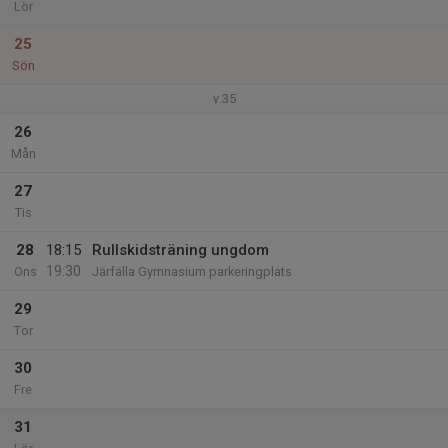
Lör
25
Sön
v.35
26
Mån
27
Tis
28
18:15
Rullskidsträning ungdom
19:30
Ons
Järfälla Gymnasium parkeringplats
29
Tor
30
Fre
31