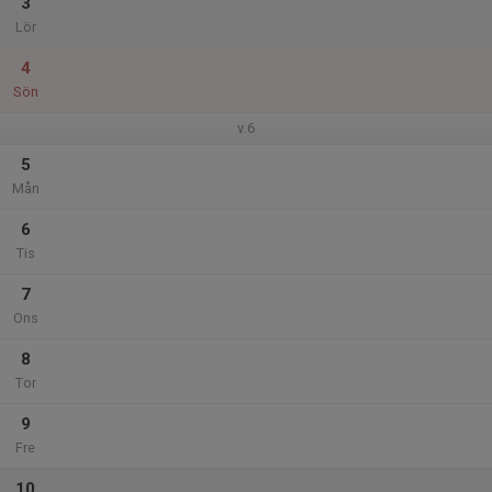
3
Lör
4
Sön
v.6
5
Mån
6
Tis
7
Ons
8
Tor
9
Fre
10