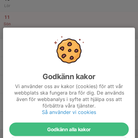
Lör
11
Sön
v.7
12
Mån
13
Tis
Godkänn kakor
14
Vi använder oss av kakor (cookies) för att vår
Ons
webbplats ska fungera bra för dig. De används
även för webbanalys i syfte att hjälpa oss att
15
förbättra våra tjänster.
Tor
Så använder vi cookies
16
Fre
Godkänn alla kakor
17