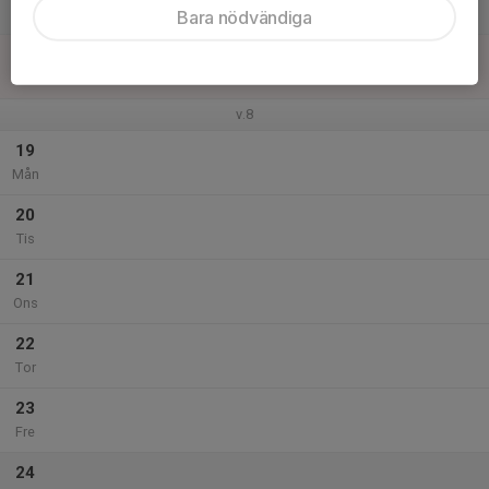
Lör
Bara nödvändiga
18
Sön
v.8
19
Mån
20
Tis
21
Ons
22
Tor
23
Fre
24